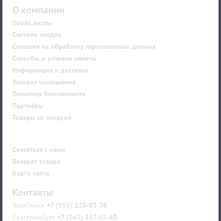
О компании
Прайс листы
Система скидок
Согласие на обработку персональных данных
Способы и условия оплаты
Информация о доставке
Условия соглашения
Политика безопасности
Партнёры
Товары со скидкой
Покупателю
Связаться с нами
Возврат товара
Карта сайта
Контакты
Челябинск
+7 (351) 220-03-38
Екатеринбург
+7 (343) 317-15-80