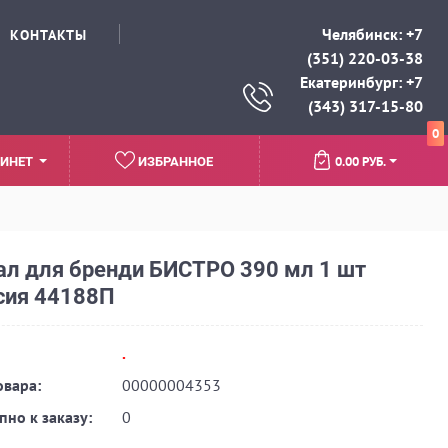
Челябинск: +7
КОНТАКТЫ
(351) 220-03-38
Екатеринбург: +7
(343) 317-15-80
0
0.00 РУБ.
ИНЕТ
ИЗБРАННОЕ
ал для бренди БИСТРО 390 мл 1 шт
сия 44188П
.
овара:
00000004353
пно к заказу:
0