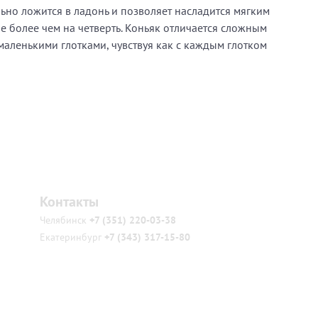
но ложится в ладонь и позволяет насладится мягким
е более чем на четверть. Коньяк отличается сложным
аленькими глотками, чувствуя как с каждым глотком
Контакты
Челябинск
+7 (351) 220-03-38
Екатеринбург
+7 (343) 317-15-80