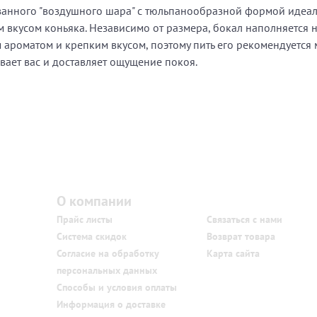
занного "воздушного шара" с тюльпанообразной формой идеаль
вкусом коньяка. Независимо от размера, бокал наполняется н
ароматом и крепким вкусом, поэтому пить его рекомендуется м
вает вас и доставляет ощущение покоя.
О компании
Покупателю
Прайс листы
Связаться с нами
Система скидок
Возврат товара
Согласие на обработку
Карта сайта
персональных данных
Способы и условия оплаты
Информация о доставке